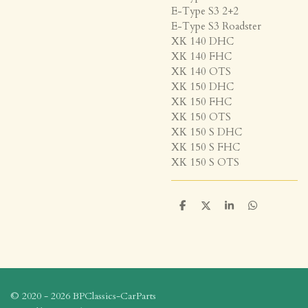
E-Type S3 2+2
E-Type S3 Roadster
XK 140 DHC
XK 140 FHC
XK 140 OTS
XK 150 DHC
XK 150 FHC
XK 150 OTS
XK 150 S DHC
XK 150 S FHC
XK 150 S OTS
D
D
S
D
e
e
h
e
l
e
a
l
e
l
r
e
n
e
n
© 2020 - 2026 BPClassics-CarParts