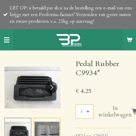
Ga
LET OP: u betaald pas als u na de bestelling een e-mail van ons
direct
krijgt met een Proforma-factuur! Verzenden van grote maten
naar
en zware producten v.a. 23kg op aanvraag!
de
hoofdinhoud
Pedal Rubber
C9934*
€ 4,25
In
winkelwagen
SKU nr. C9934*