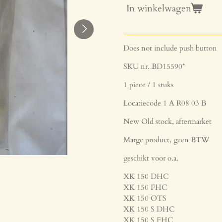
In winkelwagen
Does not include push button
SKU nr. BD15590*
1 piece / 1 stuks
Locatiecode 1 A R08 03 B
New Old stock, aftermarket
Marge product, geen BTW
geschikt voor o.a.
XK 150 DHC
XK 150 FHC
XK 150 OTS
XK 150 S DHC
XK 150 S FHC