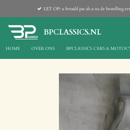
Ga
LET OP: u betaald pas als u na de bestelling 
direct
naar
de
BPCLASSICS.NL
hoofdinhoud
HOME
OVER ONS
BPCLASSICS CARS & MOTOC