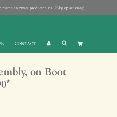
te maten en zware producten v.a. 23kg op aanvraag!
EN
CONTACT
embly, on Boot
0*