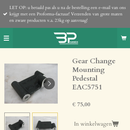
Ga
LET OP: u betaald pas als u na de bestelling een e-mail van ons
direct
krijgt met een Proforma-factuur! Verzenden van grote maten
naar
en zware producten v.a. 23kg op aanvraag!
de
hoofdinhoud
Gear Change
Mounting
Pedestal
EAC5751
€ 75,00
In winkelwagen