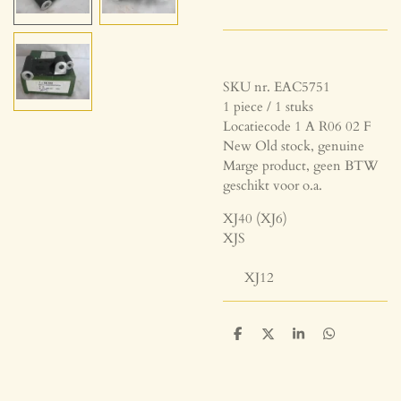
SKU nr. EAC5751
1 piece / 1 stuks
Locatiecode 1 A R06 02 F
New Old stock, genuine
Marge product, geen BTW
geschikt voor o.a.
XJ40 (XJ6)
XJS
XJ12
D
D
S
D
e
e
h
e
l
e
a
l
e
l
r
e
n
e
n