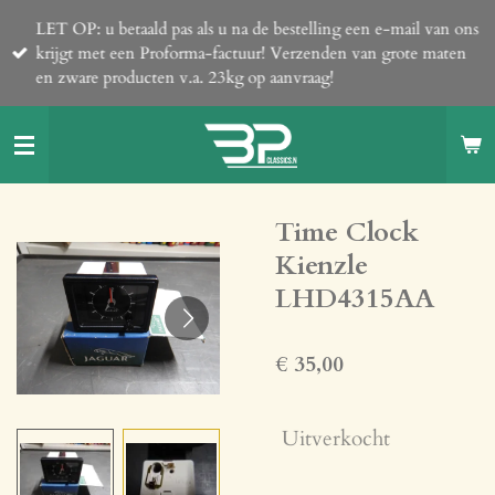
Ga
LET OP: u betaald pas als u na de bestelling een e-mail van ons
direct
krijgt met een Proforma-factuur! Verzenden van grote maten
naar
en zware producten v.a. 23kg op aanvraag!
de
hoofdinhoud
Time Clock
Kienzle
LHD4315AA
€ 35,00
Uitverkocht