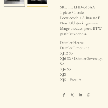
SKU nr. LHD4315AA
1 piece / 1 stuks
Locatiecode 1 A R06 02 F
New Old stock, genuine
Marge product, geen BTW
geschikt voor o.a.
Daimler Hearse
Daimler Limousine
XJ12 S3
XJ6 S2 / Daimler Sovereign
S2
XJ6 S3
XJS
XJS - Facelift
D
D
S
D
e
e
h
e
l
e
a
l
e
l
r
e