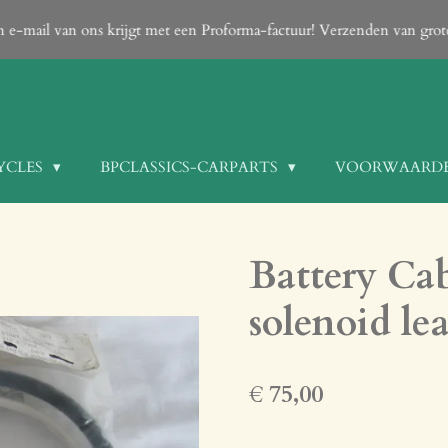
een e-mail van ons krijgt met een Proforma-factuur! Verzenden van gro
YCLES
BPCLASSICS-CARPARTS
VOORWAARD
Battery Cab
solenoid le
€ 75,00