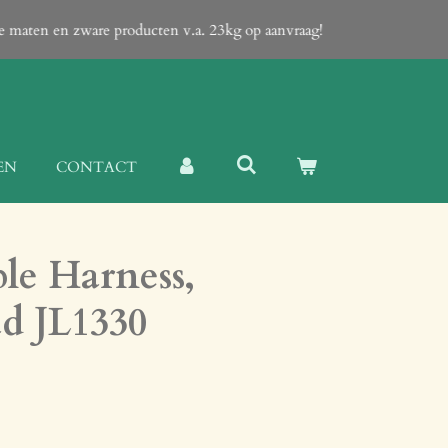
te maten en zware producten v.a. 23kg op aanvraag!
EN
CONTACT
le Harness,
ad JL1330