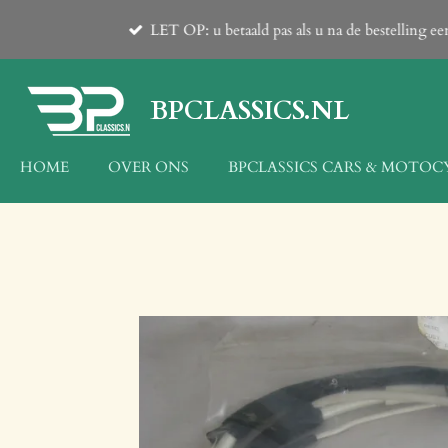
Ga
LET OP: u betaald pas als u na de bestelling 
direct
naar
de
BPCLASSICS.NL
hoofdinhoud
HOME
OVER ONS
BPCLASSICS CARS & MOTOC