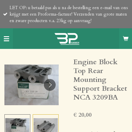
Ga
LET OP: u betaald pas als u na de bestelling een e-mail van ons
direct
krijgt met een Proforma-factuur! Verzenden van grote maten
naar
en zware producten v.a. 23kg op aanvraag!
de
hoofdinhoud
Engine Block
Top Rear
Mounting
Support Bracket
NCA 3209BA
€ 20,00