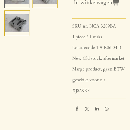
In winkelwagen
SKU nr. NCA 3209BA
1 piece / 1 stuks
Locatiecode 1 A R06 04 B
New Old stock, aftermarket
Marge product, geen BTW
geschikt voor o.a.
XJ8/XK8
D
D
S
D
e
e
h
e
l
e
a
l
e
l
r
e
n
e
n