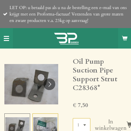
Ga
LET OP: u betaald pas als u na de bestelling een e-mail van ons
direct
krijgt met een Proforma-factuur! Verzenden van grote maten
naar
en zware producten v.a. 23kg op aanvraag!
de
hoofdinhoud
Oil Pump
Suction Pipe
Support Strut
C28368*
€ 7,50
In
winkelwagen