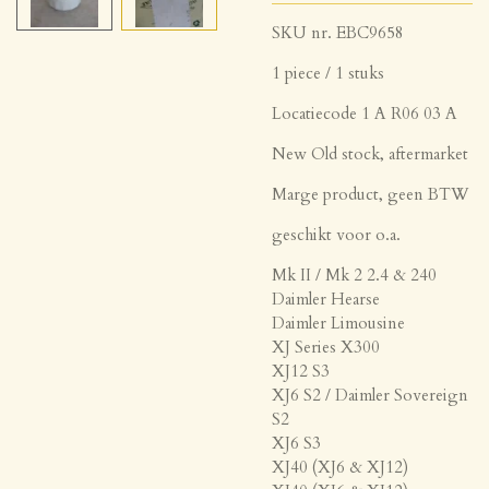
SKU nr. EBC9658
1 piece / 1 stuks
Locatiecode 1 A R06 03 A
New Old stock, aftermarket
Marge product, geen BTW
geschikt voor o.a.
Mk II / Mk 2 2.4 & 240
Daimler Hearse
Daimler Limousine
XJ Series X300
XJ12 S3
XJ6 S2 / Daimler Sovereign
S2
XJ6 S3
XJ40 (XJ6 & XJ12)