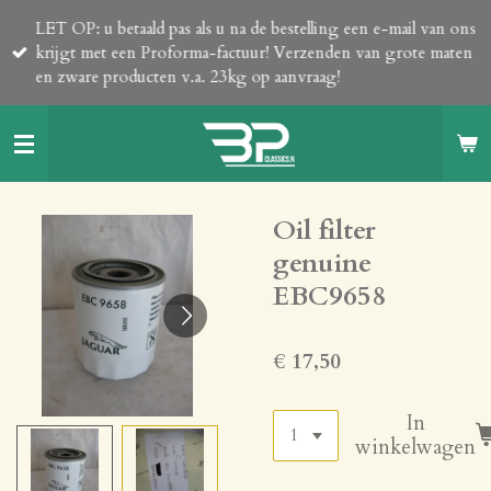
Ga
LET OP: u betaald pas als u na de bestelling een e-mail van ons
direct
krijgt met een Proforma-factuur! Verzenden van grote maten
naar
en zware producten v.a. 23kg op aanvraag!
de
hoofdinhoud
Oil filter
genuine
EBC9658
€ 17,50
In
winkelwagen