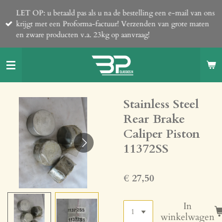
Ga
LET OP: u betaald pas als u na de bestelling een e-mail van ons
direct
krijgt met een Proforma-factuur! Verzenden van grote maten
naar
en zware producten v.a. 23kg op aanvraag!
de
hoofdinhoud
Stainless Steel
Rear Brake
Caliper Piston
11372SS
€ 27,50
In
winkelwagen