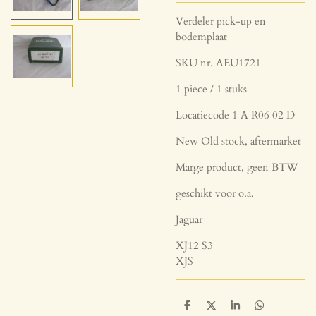
Verdeler pick-up en
bodemplaat
SKU nr. AEU1721
1 piece / 1 stuks
Locatiecode 1 A R06 02 D
New Old stock, aftermarket
Marge product, geen BTW
geschikt voor o.a.
Jaguar
XJ12 S3
XJS
D
D
S
D