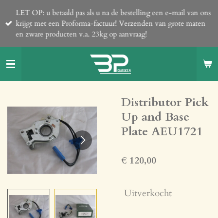
Ga
LET OP: u betaald pas als u na de bestelling een e-mail van ons
direct
krijgt met een Proforma-factuur! Verzenden van grote maten
naar
en zware producten v.a. 23kg op aanvraag!
de
hoofdinhoud
Distributor Pick
Up and Base
Plate AEU1721
€ 120,00
Uitverkocht