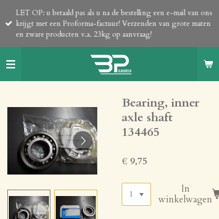
Ga
LET OP: u betaald pas als u na de bestelling een e-mail van ons
direct
krijgt met een Proforma-factuur! Verzenden van grote maten
naar
en zware producten v.a. 23kg op aanvraag!
de
hoofdinhoud
Bearing, inner
axle shaft
134465
€ 9,75
In
winkelwagen