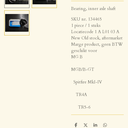
Bearing, inner axle shaft
SKU nr. 134465
1 piece / 1 stuks
Locatiecode 1 A L01 03 A
New Old stock, aftermarket
Marge product, geen BTW
geschikt voor
MG B
MGB/B-GT
Spitfire MkI-IV
TR4A
TR5-6
D
D
S
D