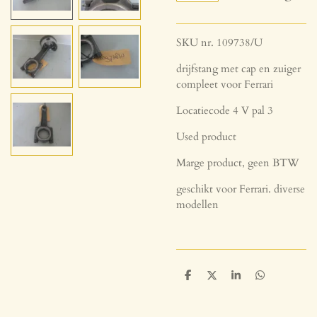
SKU nr. 109738/U
drijfstang met cap en zuiger
compleet voor Ferrari
Locatiecode 4 V pal 3
Used product
Marge product, geen BTW
geschikt voor Ferrari. diverse
modellen
D
D
S
D
e
e
h
e
l
e
a
l
e
l
r
e