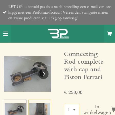
Ga
LET OP: u betaald pas als u na de bestelling een e-mail van ons
direct
krijgt met een Proforma-factuur! Verzenden van grote maten
naar
en zware producten v.a. 23kg op aanvraag!
de
hoofdinhoud
Connecting
Rod complete
with cap and
Piston Ferrari
€ 250,00
In
winkelwagen